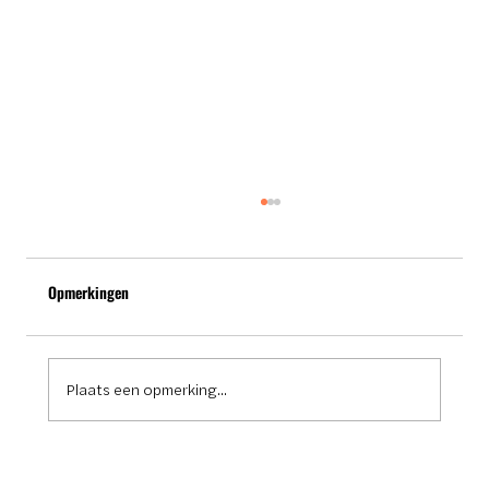
Opmerkingen
Plaats een opmerking...
5 Redenen waarom een schaduwdoek op maat
jouw terras verrijkt