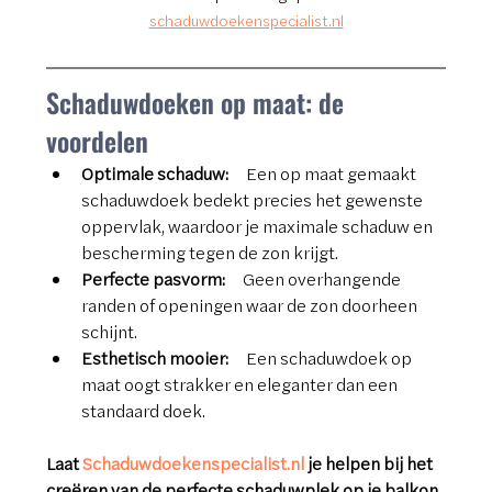
schaduwdoekenspecialist.nl
Schaduwdoeken op maat: de 
voordelen
Optimale schaduw:
  Een op maat gemaakt 
schaduwdoek bedekt precies het gewenste 
oppervlak, waardoor je maximale schaduw en 
bescherming tegen de zon krijgt.
Perfecte pasvorm:
  Geen overhangende 
randen of openingen waar de zon doorheen 
schijnt.
Esthetisch mooier:
  Een schaduwdoek op 
maat oogt strakker en eleganter dan een 
standaard doek.
Laat 
Schaduwdoekenspecialist.nl
 je helpen bij het 
creëren van de perfecte schaduwplek op je balkon. 