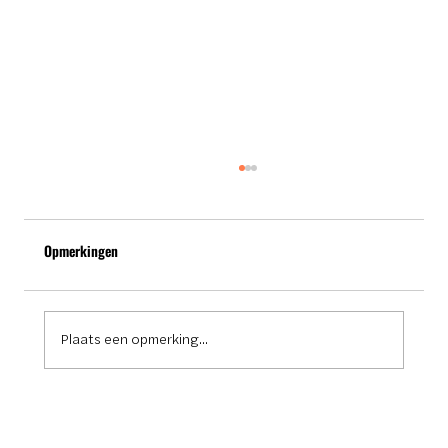
Opmerkingen
Plaats een opmerking...
Moderne schaduwdoeken voor dakterrassen in
Rotterdam – Stijl en functionaliteit